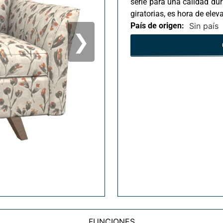
serie para una calidad du
giratorias, es hora de elev
País de origen:
Sin país
❯
FUNCIONES