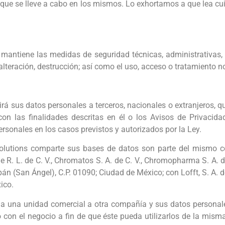
s que se lleve a cabo en los mismos. Lo exhortamos a que lea cu
mantiene las medidas de seguridad técnicas, administrativas, t
 alteración, destrucción; así como el uso, acceso o tratamiento 
rá sus datos personales a terceros, nacionales o extranjeros, 
con las finalidades descritas en él o los Avisos de Privacid
ersonales en los casos previstos y autorizados por la Ley.
olutions comparte sus bases de datos son parte del mismo co
e R. L. de C. V., Chromatos S. A. de C. V., Chromopharma S. A. de
n (San Ángel), C.P. 01090; Ciudad de México; con Lofft, S. A. 
ico.
da una unidad comercial a otra compañía y sus datos personal
 con el negocio a fin de que éste pueda utilizarlos de la mism