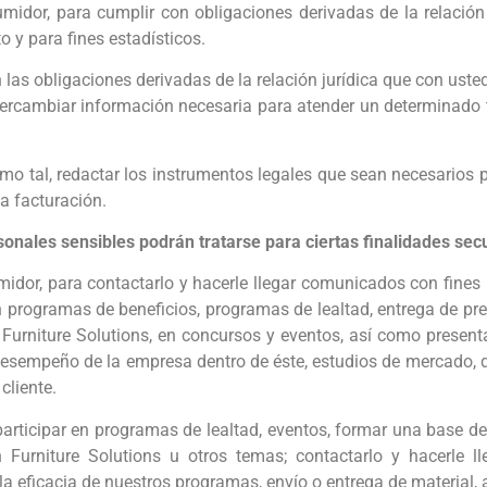
idor, para cumplir con obligaciones derivadas de la relación 
o y para fines estadísticos.
las obligaciones derivadas de la relación jurídica que con usted
 intercambiar información necesaria para atender un determinado
omo tal, redactar los instrumentos legales que sean necesarios p
la facturación.
onales sensibles podrán tratarse para ciertas finalidades secu
dor, para contactarlo y hacerle llegar comunicados con fines p
n programas de beneficios, programas de lealtad, entrega de pre
 Furniture Solutions, en concursos y eventos, así como present
desempeño de la empresa dentro de éste, estudios de mercado, d
cliente.
participar en programas de lealtad, eventos, formar una base de 
n Furniture Solutions u otros temas; contactarlo y hacerle 
ar la eficacia de nuestros programas, envío o entrega de materia