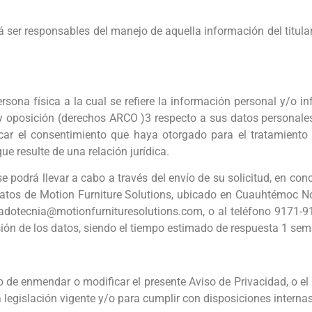
á ser responsables del manejo de aquella información del titula
 persona física a la cual se refiere la información personal y/o i
 y oposición (derechos ARCO )3 respecto a sus datos personales.
car el consentimiento que haya otorgado para el tratamiento
e resulte de una relación jurídica.
 se podrá llevar a cabo a través del envío de su solicitud, en co
atos de Motion Furniture Solutions, ubicado en Cuauhtémoc No.
adotecnia@motionfurnituresolutions.com, o al teléfono 9171-91
esión de los datos, siendo el tiempo estimado de respuesta 1 se
o de enmendar o modificar el presente Aviso de Privacidad, o e
 legislación vigente y/o para cumplir con disposiciones interna